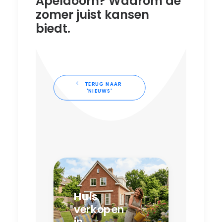
Apeldoorn? Waarom de
zomer juist kansen
biedt.
TERUG NAAR 
'NIEUWS'
Huis
verkopen
in