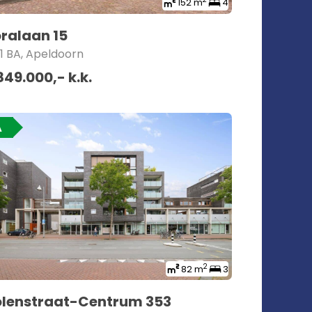
152 m
4
oralaan 15
1 BA, Apeldoorn
849.000,- k.k.
A
2
82 m
3
lenstraat-Centrum 353