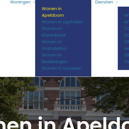
Woningen
Diensten
Wonen in
Apeldoorn
W
Wonen in Ugchelen
W
Wonen in
T
Klarenbeek
S
Wonen in
G
Hoenderloo
w
Wonen in
GR
Beekbergen
Ve
Wonen in Vaassen
nen
in
Apeld