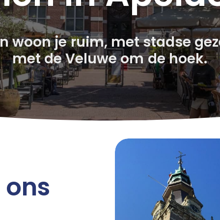
rn
woon
je
ruim,
met
stadse
gez
met
de
Veluwe
om
de
hoek.
j ons