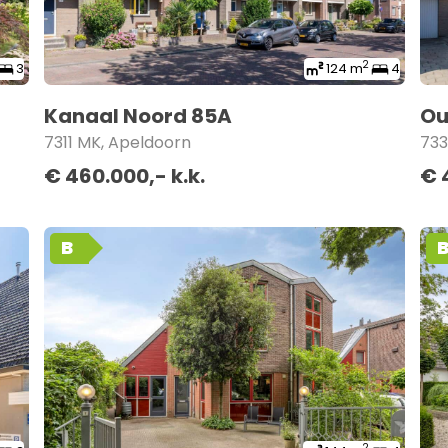
2
3
124 m
4
Kanaal Noord 85A
Ou
7311 MK, Apeldoorn
733
€ 460.000,- k.k.
€ 
B
2