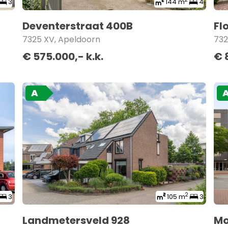
3
144 m
4
Deventerstraat 400B
Fl
7325 XV, Apeldoorn
732
€ 575.000,- k.k.
€ 
A
2
3
105 m
3
Landmetersveld 928
Mo