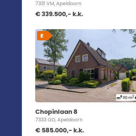
7331 VM, Apeldoorn
€ 339.500,- k.k.
E
2
110 m
Chopinlaan 8
7333 GD, Apeldoorn
€ 585.000,- k.k.