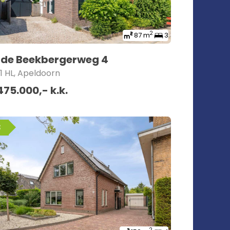
2
87 m
3
de Beekbergerweg 4
1 HL, Apeldoorn
475.000,- k.k.
B
2