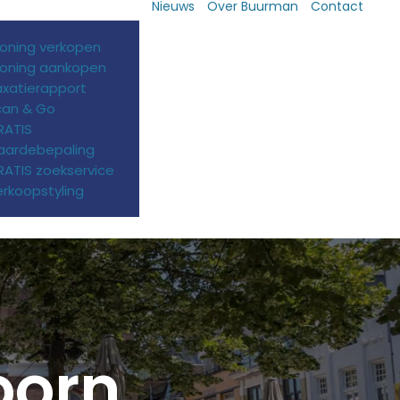
Nieuws
Over Buurman
Contact
oning verkopen
oning aankopen
axatierapport
can & Go
RATIS
aardebepaling
ATIS zoekservice
rkoopstyling
oorn