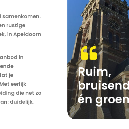
eid samenkomen.
en rustige
k, in Apeldoorn
aanbod in
lende
Ruim,
at je
bruisen
et eerlijk
iding die net zo
én groen
an: duidelijk,