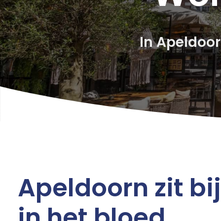
In
Apeldoo
Apeldoorn zit bi
in het bloed.