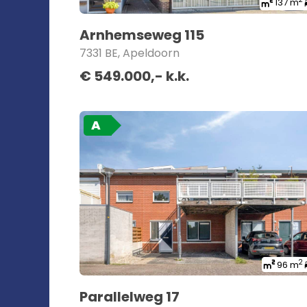
137 m
Arnhemseweg 115
7331 BE, Apeldoorn
€ 549.000,- k.k.
A
2
96 m
Parallelweg 17