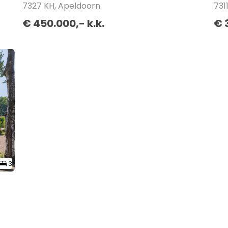
7327 KH, Apeldoorn
731
€ 450.000,- k.k.
€ 
3