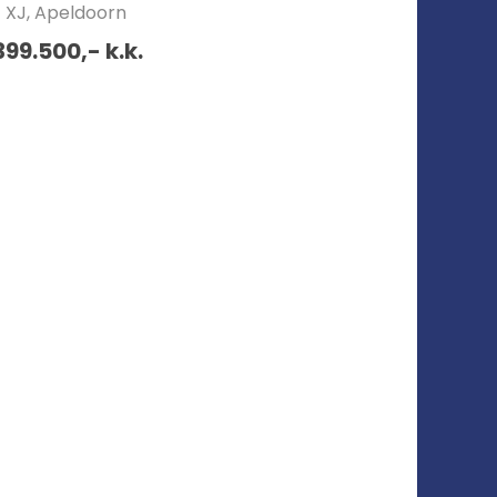
1 XJ, Apeldoorn
399.500,- k.k.