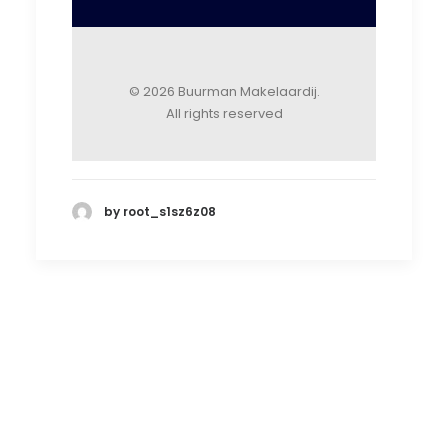
© 2026 Buurman Makelaardij.
All rights reserved
by root_s1sz6z08