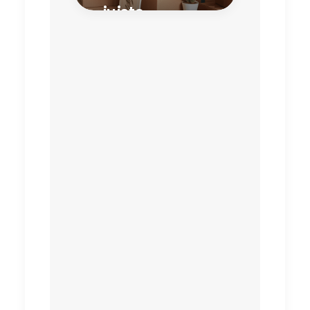
juiste
moment?