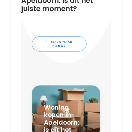
Apeldoorn: is dit het
juiste moment?
TERUG NAAR 
'NIEUWS'
Woning
kopen in
Apeldoorn:
is dit het