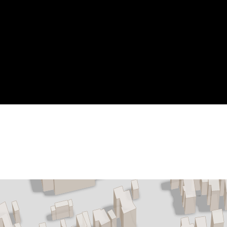
Ja
CV ketel
Op eigen terrein