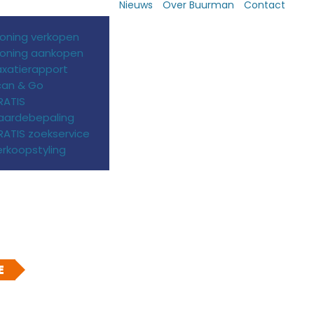
Nieuws
Over Buurman
Contact
oning verkopen
oning aankopen
axatierapport
can & Go
RATIS
aardebepaling
ATIS zoekservice
rkoopstyling
E