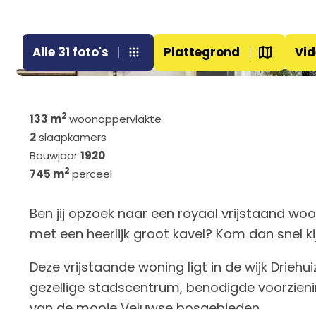
Alle 31 foto's
Plattegrond
Vid
2
133 m
woonoppervlakte
2
slaapkamers
Bouwjaar
1920
2
745 m
perceel
Ben jij opzoek naar een royaal vrijstaand wo
met een heerlijk groot kavel? Kom dan snel k
Deze vrijstaande woning ligt in de wijk Drieh
gezellige stadscentrum, benodigde voorziening
van de mooie Veluwse bosgebieden.