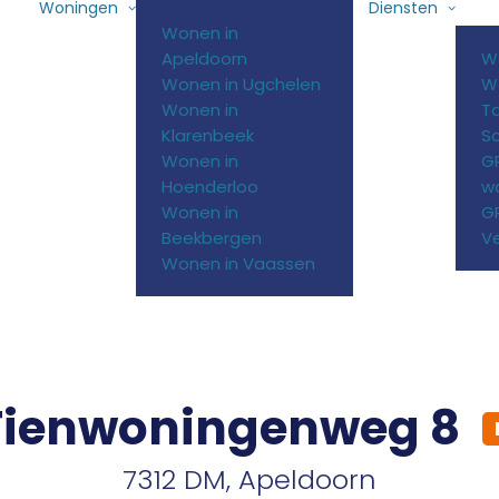
Woningen
Diensten
Wonen in
Apeldoorn
W
Wonen in Ugchelen
W
Wonen in
T
Klarenbeek
S
Wonen in
G
Hoenderloo
w
Wonen in
GR
Beekbergen
Ve
Wonen in Vaassen
Tienwoningenweg 8
7312 DM, Apeldoorn