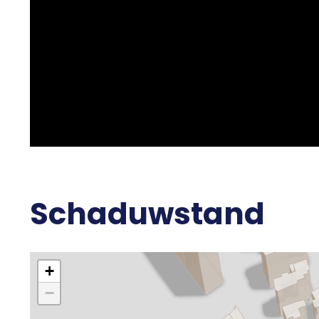
Achterom
Uitrusting
Soorten warm water
Parkeerfaciliteiten
Schaduwstand