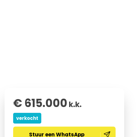
€ 615.000
k.k.
verkocht
Stuur een WhatsApp