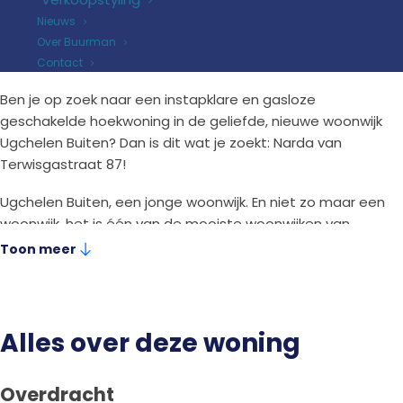
2
slaapkamers
Nieuws
Bouwjaar
2020
Over Buurman
2
110 m
perceel
Contact
Ben je op zoek naar een instapklare en gasloze
geschakelde hoekwoning in de geliefde, nieuwe woonwijk
Ugchelen Buiten? Dan is dit wat je zoekt: Narda van
Terwisgastraat 87!
Ugchelen Buiten, een jonge woonwijk. En niet zo maar een
woonwijk, het is één van de mooiste woonwijken van
Apeldoorn. Veel groen, woonhuizen met een fraaie
Toon meer
architectuur, je woont op loopafstand van de bossen en
met een paar minuten ben je in het gezellige
winkelcentrum van Ugchelen. Hier kun je comfortabel
wonen. De bereikbaarheid is prima. Zo zit je binnen enkele
Alles over deze woning
minuten op de A50 en de A1.
De Narda van Terwisgastraat 87 is in 2020 gebouwd en
Overdracht