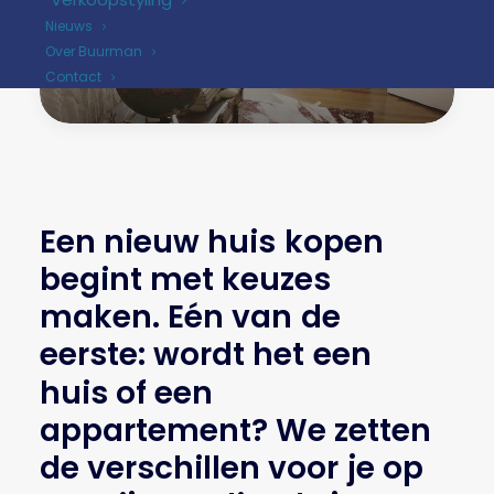
appartement
Nieuws
kopen?
Over Buurman
Contact
Een
nieuw
huis
kopen
begint
met
keuzes
maken.
Eén
van
de
eerste:
wordt
het
een
huis
of
een
appartement?
We
zetten
de
verschillen
voor
je
op