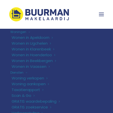
Woningen
Wonen in Apeldoorn
Wonen in Ugchelen
TERUG NAAR 'NIEUWS'
Wonen in Klarenbeek
Wonen in Hoenderloo
Wonen in Beekbergen
Wonen in Vaassen
Diensten
Woning verkopen
Woning aankopen
Taxatierapport
Scan & Go
GRATIS waardebepaling
GRATIS zoekservice
Huis of
Verkoopstyling