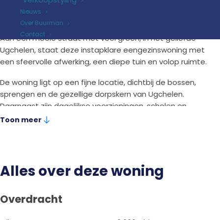
2
180 m
perceel
Nieuws
Over Buurman
Contact
Aan een mooie straat met veel groen, in het geliefde
Ugchelen, staat deze instapklare eengezinswoning met
een sfeervolle afwerking, een diepe tuin en volop ruimte.
De woning ligt op een fijne locatie, dichtbij de bossen,
sprengen en de gezellige dorpskern van Ugchelen.
Daarnaast zijn dagelijkse voorzieningen, scholen en
uitvalswegen goed bereikbaar.
Toon meer
De woning is de afgelopen jaren geheel gemoderniseerd.
Zo beschikt de begane grond over een fraaie PVC-vloer,
strakke wandafwerking en een vernieuwde keuken,
Alles over deze woning
waardoor je hier direct kunt genieten van comfortabel
wonen. Je hoeft alleen je meubels te plaatsen. En ook
aan verduurzaming is gedacht, zo is het energielabel B.
Overdracht
Enkele pluspunten: