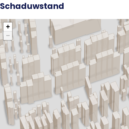
Schaduwstand
aanwezig, ideaal tijdens warme dagen. De veranda maakt
het buitenleven compleet.
Deze woning combineert karakter, ruimte en comfort op
een aantrekkelijke locatie in Apeldoorn Zuid.
Ben je enthousiast geworden over deze karakteristieke en
uitgebouwde twee-onder-één kap woning? Maak dan
snel een afspraak voor een bezichtiging!