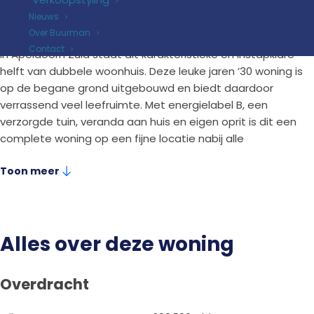
2
195 m
perceel
Nieuws
Over Buurman
Contact
In Apeldoorn Zuid staat dit karakteristieke en instapklare
helft van dubbele woonhuis. Deze leuke jaren ’30 woning is
op de begane grond uitgebouwd en biedt daardoor
verrassend veel leefruimte. Met energielabel B, een
verzorgde tuin, veranda aan huis en eigen oprit is dit een
complete woning op een fijne locatie nabij alle
voorzieningen.
Toon meer
De woning ligt gunstig ten opzichte van winkels, scholen,
openbaar vervoer en andere dagelijkse voorzieningen.
Daarnaast parkeer je de auto comfortabel op eigen
terrein.
Alles over deze woning
De woning is keurig onderhouden en sfeervol afgewerkt.
Dankzij de uitbouw op de begane grond en het plaatsen
Overdracht
van een dakkapel in de slaapkamer en badkamer is er