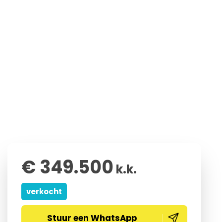
€ 349.500
k.k.
verkocht
Stuur een WhatsApp