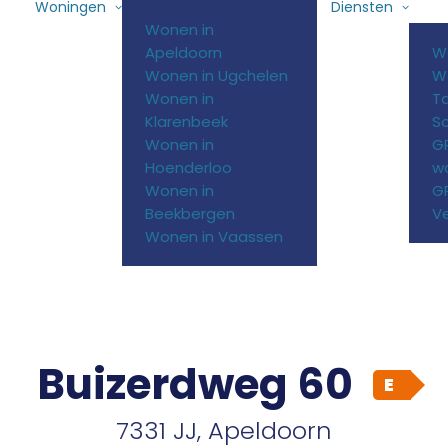
Woningen
Diensten
Wonen in
Apeldoorn
W
Wonen in Ugchelen
W
Wonen in
T
Klarenbeek
S
Wonen in
G
Hoenderloo
w
Wonen in
GR
Beekbergen
Ve
Wonen in Vaassen
Buizerdweg 60
E
7331 JJ, Apeldoorn