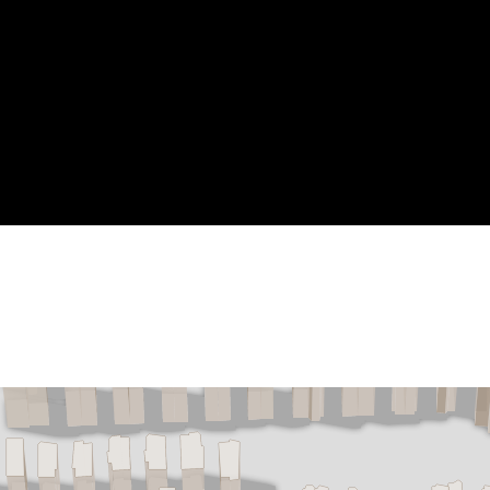
CV ketel
Openbaar parkeren