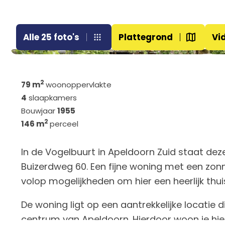
Alle 25 foto's
Plattegrond
Vi
2
79 m
woonoppervlakte
4
slaapkamers
Bouwjaar
1955
2
146 m
perceel
In de Vogelbuurt in Apeldoorn Zuid staat de
Buizerdweg 60. Een fijne woning met een zonn
volop mogelijkheden om hier een heerlijk thu
De woning ligt op een aantrekkelijke locatie 
centrum van Apeldoorn. Hierdoor woon je hie