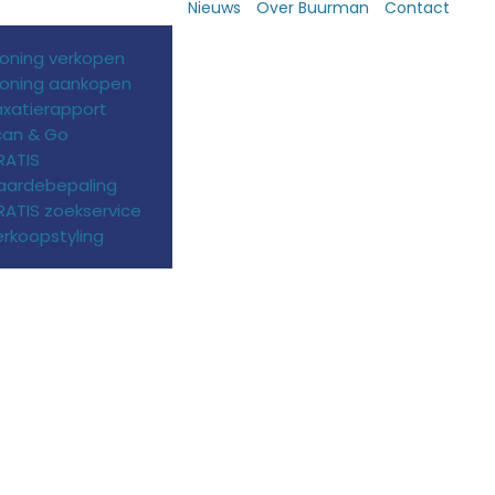
Nieuws
Over Buurman
Contact
oning verkopen
oning aankopen
axatierapport
can & Go
RATIS
aardebepaling
ATIS zoekservice
rkoopstyling