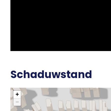
Uitrusting
Soorten warm water
Parkeerfaciliteiten
Schaduwstand