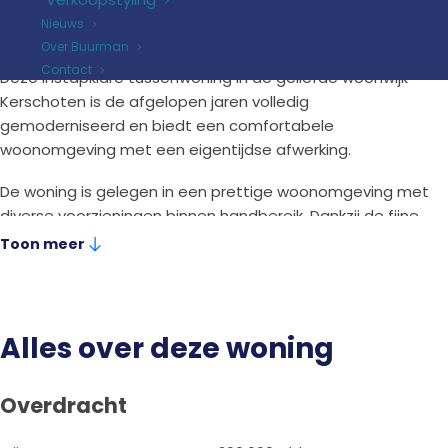
2
159 m
perceel
Nieuws
Over Buurman
Contact
Deze instapklare tussenwoning in de geliefde woonwijk
Kerschoten is de afgelopen jaren volledig
gemoderniseerd en biedt een comfortabele
woonomgeving met een eigentijdse afwerking.
De woning is gelegen in een prettige woonomgeving met
diverse voorzieningen binnen handbereik. Dankzij de fijne
ligging woon je hier rustig, terwijl winkels, scholen en
Toon meer
andere dagelijkse voorzieningen eenvoudig bereikbaar
zijn.
De huidige bewoners hebben de woning de afgelopen
Alles over deze woning
jaren grondig aangepakt. Hierdoor profiteer je van een
modern afwerkingsniveau, een eigentijdse keuken en een
sfeervolle buitenruimte waar je direct van kunt genieten.
Overdracht
Enkele pluspunten: